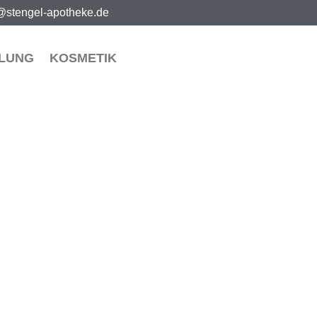
@stengel-apotheke.de
LUNG
KOSMETIK