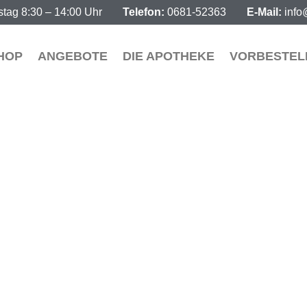
tag 8:30 – 14:00 Uhr
Telefon:
0681-52363
E-Mail:
info
HOP
ANGEBOTE
DIE APOTHEKE
VORBESTEL